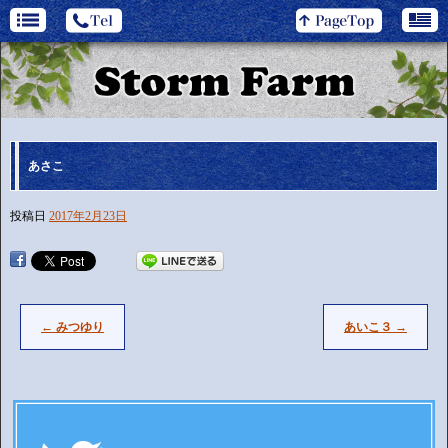
あさこ
投稿日
2017年2月23日
←
みつゆり
あいこ３
→