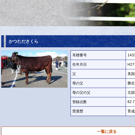
かつたださくら
耳標番号
143
生年月日
H27.
父
美国
母の父
勝忠
母の父の父
北国
登録点数
82.7
受賞歴
育成
一覧に戻る