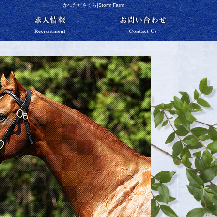
かつたださくら|Storm Farm