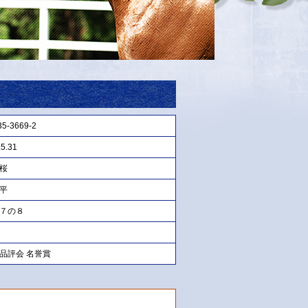
35-3669-2
5.31
桜
平
７の８
品評会 名誉賞