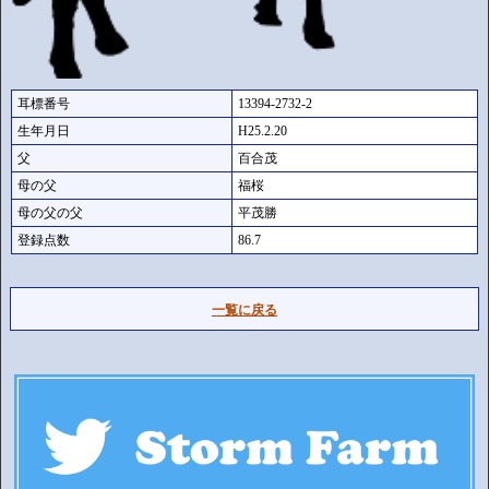
耳標番号
13394-2732-2
生年月日
H25.2.20
父
百合茂
母の父
福桜
母の父の父
平茂勝
登録点数
86.7
一覧に戻る