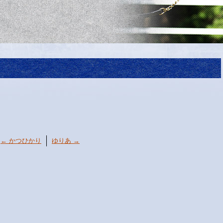
←
かつひかり
ゆりあ
→