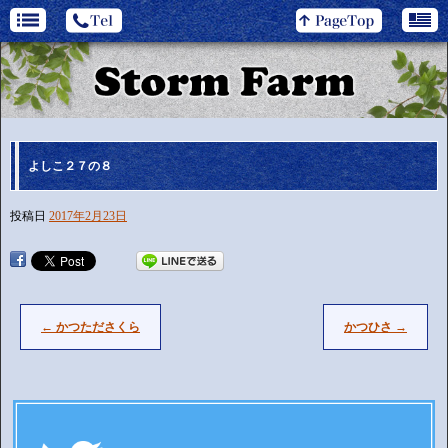
よしこ２７の８
投稿日
2017年2月23日
←
かつたださくら
かつひさ
→